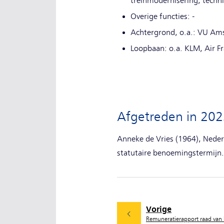
treinmodernisering, technie
Overige functies: -
Achtergrond, o.a.: VU Ams
Loopbaan: o.a. KLM, Air F
Afgetreden in 20
Anneke de Vries (1964), Nederl
statutaire benoemingstermijn.
Vorige
Remuneratierapport raad van 