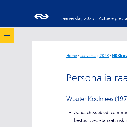
Jaarverslag 2025
Actuele presta
Home
/
Jaarverslag 2023
/
NS Gro
Personalia ra
Wouter Koolmees (1977)
Aandachtsgebied: communica
bestuurssecretariaat, risk