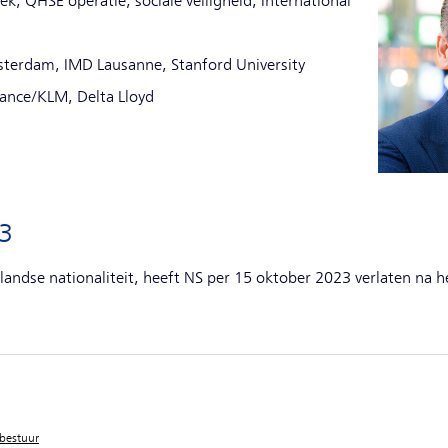
k, QHSE operatie, sociale veiligheid, International
terdam, IMD Lausanne, Stanford University
rance/KLM, Delta Lloyd
23
andse nationaliteit, heeft NS per 15 oktober 2023 verlaten na h
bestuur