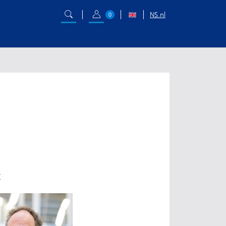
NS.nl
0
t