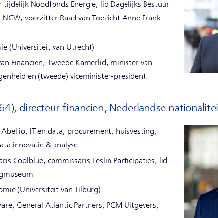
r tijdelijk Noodfonds Energie, lid Dagelijks Bestuur
NCW, voorzitter Raad van Toezicht Anne Frank
e (Universiteit van Utrecht)
van Financiën, Tweede Kamerlid, minister van
genheid en (tweede) viceminister-president.
), directeur financiën, Nederlandse nationalitei
Abellio, IT en data, procurement, huisvesting,
data innovatie & analyse
is Coolblue, commissaris Teslin Participaties, lid
wegmuseum
mie (Universiteit van Tilburg)
are, General Atlantic Partners, PCM Uitgevers,