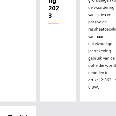
ng
grondslagen v
202
de waardering
3
van activa en
passiva en
resultaatbepal
van haar
enkelvoudige
jaarrekening
gebruik van de
optie die word
geboden in
artikel 2:362 li
8 BW.