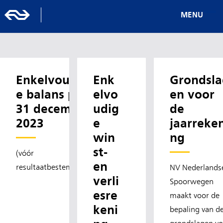
MENU
Enkelvoudig
Enk
Grondsla
e balans per
elvo
en voor
31 december
udig
de
2023
e
jaarreke
win
ng
st-
(vóór
en
resultaatbestemming)
NV Nederlands
verli
Spoorwegen
esre
maakt voor de
keni
bepaling van d