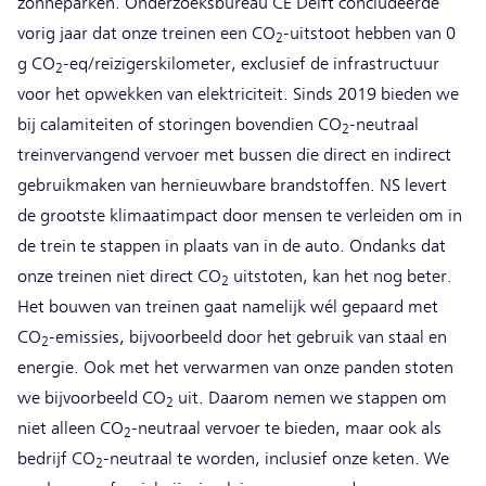
zonneparken. Onderzoeksbureau CE Delft concludeerde
vorig jaar dat onze treinen een CO
-uitstoot hebben van 0
2
g CO
-eq/reizigerskilometer, exclusief de infrastructuur
2
voor het opwekken van elektriciteit. Sinds 2019 bieden we
bij calamiteiten of storingen bovendien CO
-neutraal
2
treinvervangend vervoer met bussen die direct en indirect
gebruikmaken van hernieuwbare brandstoffen. NS levert
de grootste klimaatimpact door mensen te verleiden om in
de trein te stappen in plaats van in de auto. Ondanks dat
onze treinen niet direct CO
uitstoten, kan het nog beter.
2
Het bouwen van treinen gaat namelijk wél gepaard met
CO
-emissies, bijvoorbeeld door het gebruik van staal en
2
energie. Ook met het verwarmen van onze panden stoten
we bijvoorbeeld CO
uit. Daarom nemen we stappen om
2
niet alleen CO
-neutraal vervoer te bieden, maar ook als
2
bedrijf CO
-neutraal te worden, inclusief onze keten. We
2