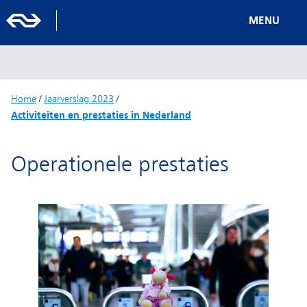
MENU
Home
/
Jaarverslag 2023
/
Activiteiten en prestaties in Nederland
Operationele prestaties