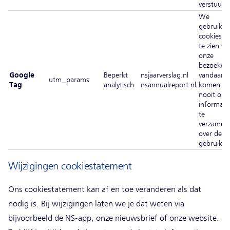
verstuurd
We
gebruike
cookies 
te zien w
onze
bezoeker
Google
Beperkt
nsjaarverslag.nl
vandaan
utm_params
Tag
analytisch
nsannualreport.nl
komen e
nooit om
informati
te
verzamel
over de
gebruiker
Wijzigingen cookiestatement
Ons cookiestatement kan af en toe veranderen als dat
nodig is. Bij wijzigingen laten we je dat weten via
bijvoorbeeld de NS-app, onze nieuwsbrief of onze website.