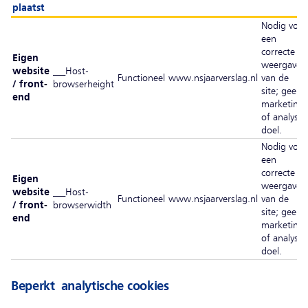
plaatst
Nodig voor
een
correcte
Eigen
weergave
website
__Host-
Functioneel
www.nsjaarverslag.nl
van de
/ front-
browserheight
site; geen
end
marketing-
of analyse-
doel.
Nodig voor
een
correcte
Eigen
weergave
website
__Host-
Functioneel
www.nsjaarverslag.nl
van de
/ front-
browserwidth
site; geen
end
marketing-
of analyse-
doel.
Beperkt analytische cookies