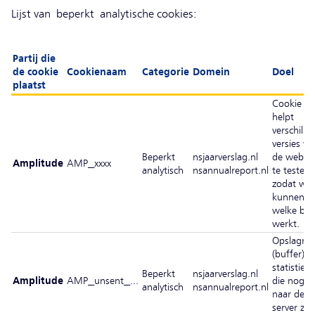
Lijst van beperkt analytische cookies:
Partij die
de cookie
Cookienaam
Categorie
Domein
Doel
plaatst
Cookie di
helpt
verschille
versies va
Beperkt
nsjaarverslag.nl
de websit
Amplitude
AMP_xxxx
analytisch
nsannualreport.nl
te testen,
zodat we
kunnen zi
welke bet
werkt.
Opslagrij
(buffer) v
statistiek
Beperkt
nsjaarverslag.nl
Amplitude
AMP_unsent_...
die nog n
analytisch
nsannualreport.nl
naar de
server zijn