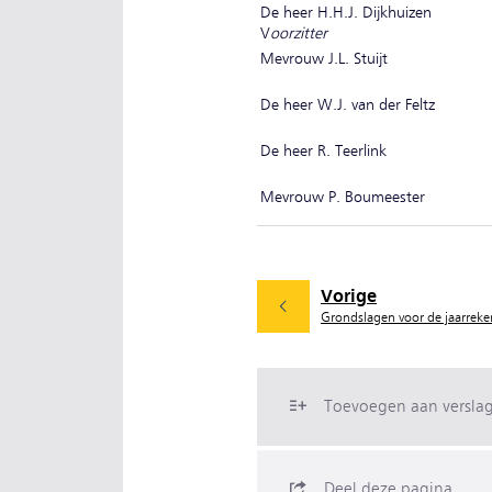
De heer H.H.J. Dijkhuizen
V
oorzitter
Mevrouw J.L. Stuijt
De heer W.J. van der Feltz
De heer R. Teerlink
Mevrouw P. Boumeester
Vorige
Grondslagen voor de jaarreke
Toevoegen aan versla
Deel deze pagina