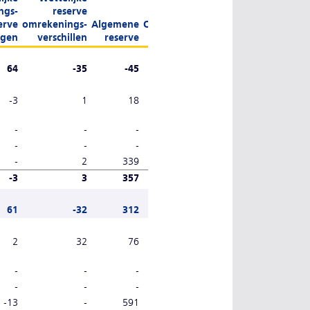
ngs-
reserve
Totaal
erve
omrekenings-
Algemene
Onverdeeld
eigen
ngen
verschillen
reserve
resultaat
vermogen
64
-35
-45
339
1.695
-3
1
18
-
34
-
-
-
-
-
-
-
-
574
574
-
2
339
-339
-
-3
3
357
235
608
61
-32
312
574
2.303
2
32
76
-
-10
-
-
-
-
-
-
-
-
-380
-380
-13
-
591
-574
1