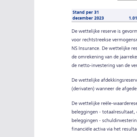
Stand per 31
december 2023
1.0
De wettelijke reserve is gevo
voor rechtstreekse vermogensm
NS Insurance. De wettelijke re
de omrekening van de jaarreke
de netto-investering van de v
De wettelijke afdekkingsreser
(derivaten) wanneer de afgedek
De wettelijke reële-waarderes
beleggingen - totaalresultaat
beleggingen - schuldinvesteri
financiële activa via het resu