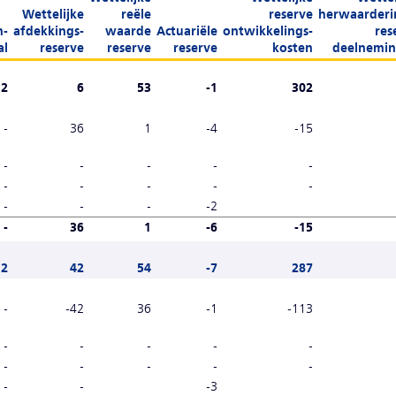
Wettelijke
reële
reserve
herwaarderi
n-
afdekkings-
waarde
Actuariële
ontwikkelings-
res
al
reserve
reserve
reserve
kosten
deelnemi
12
6
53
-1
302
-
36
1
-4
-15
-
-
-
-
-
-
-
-
-
-
-
-
-
-2
-
36
1
-6
-15
12
42
54
-7
287
-
-42
36
-1
-113
-
-
-
-
-
-
-
-
-
-
-
-
-3