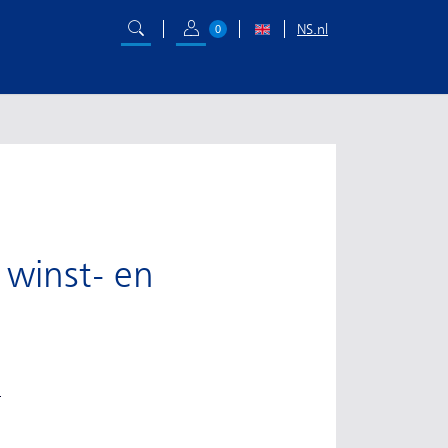
NS.nl
0
 winst- en
.