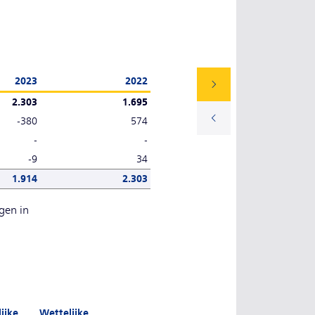
2023
2022
2.303
1.695
-380
574
-
-
-9
34
1.914
2.303
gen in
ijke
Wettelijke