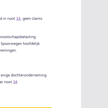
d in noot
33
, geen claims
nnootschapsbelasting
e Spoorwegen hoofdelijk
rnemingen.
e enige dochteronderneming
aar noot
34
.