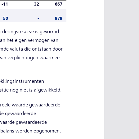
-11
32
667
-954
-389
50
-
979
-380
1.914
arderingsreserve is gevormd
 van het eigen vermogen van
emde valuta die ontstaan door
 van verplichtingen waarmee
.
dekkingsinstrumenten
itie nog niet is afgewikkeld.
n reële waarde gewaardeerde
arde gewaardeerde
e waarde gewaardeerde
n de balans worden opgenomen.