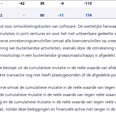
-
-42
36
-4
-113
12
-
90
-11
174
rmd voor ontwikkelingskosten van software. De wettelijke herwa
utaties in joint ventures en voor het niet uitkeerbare gedeelte
serve omrekeningsverschillen omvat alle koersverschillen op vre
ning van buitenlandse activiteiten, evenals door de omrekening
ennootschap in een buitenlandse groepsmaatschappij is afgedekt
ve bestaat uit de cumulatieve mutatie in de reële waarde van af
te transactie nog niet heeft plaatsgevonden of de afgedekte pos
erve omvat de cumulatieve mutatie in de reële waarde van tege
, de cumulatieve mutatie in de reële waarde van tegen reële wa
ng en de cumulatieve mutatie in de reële waarde van tegen reël
ltaat, totdat deze beleggingen en financiële activa niet langer i