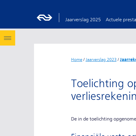
Jaarverslag 2025
Actuele presta
Home
/
Jaarverslag 2023
/
Jaarrek
Toelichting o
verliesreken
De in de toelichting opgenomen