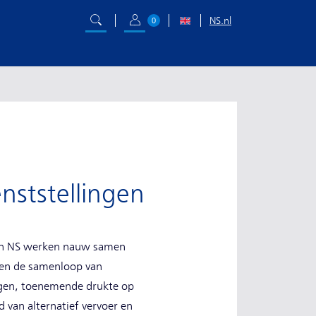
NS.nl
0
nststellingen
 en NS werken nauw samen
zien de samenloop van
rgen, toenemende drukte op
 van alternatief vervoer en