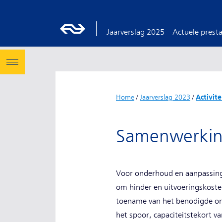
Jaarverslag 2025
Actuele presta
Home
/
Jaarverslag 2023
/
Activit
Samenwerking
Voor onderhoud en aanpassing
om hinder en uitvoeringskoste
toename van het benodigde on
het spoor, capaciteitstekort v