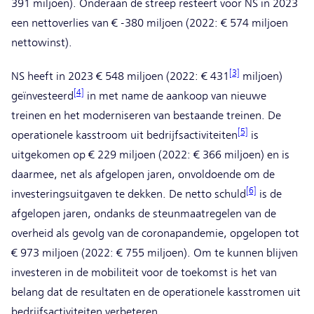
391 miljoen). Onderaan de streep resteert voor NS in 2023
een nettoverlies van € -380 miljoen (2022: € 574 miljoen
nettowinst).
[3]
NS heeft in 2023 € 548 miljoen (2022: € 431
miljoen)
[4]
geïnvesteerd
in met name de aankoop van nieuwe
treinen en het moderniseren van bestaande treinen. De
[5]
operationele kasstroom uit bedrijfsactiviteiten
is
uitgekomen op € 229 miljoen (2022: € 366 miljoen) en is
daarmee, net als afgelopen jaren, onvoldoende om de
[6]
investeringsuitgaven te dekken. De netto schuld
is de
afgelopen jaren, ondanks de steunmaatregelen van de
overheid als gevolg van de coronapandemie, opgelopen tot
€ 973 miljoen (2022: € 755 miljoen). Om te kunnen blijven
investeren in de mobiliteit voor de toekomst is het van
belang dat de resultaten en de operationele kasstromen uit
bedrijfsactiviteiten verbeteren.