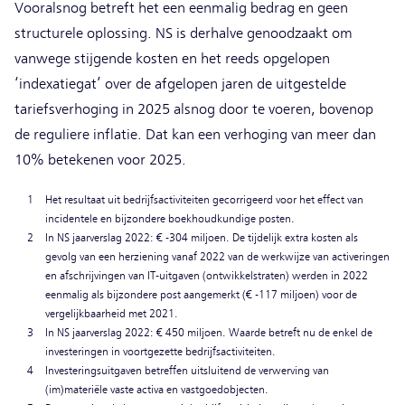
Vooralsnog betreft het een eenmalig bedrag en geen
structurele oplossing. NS is derhalve genoodzaakt om
vanwege stijgende kosten en het reeds opgelopen
‘indexatiegat’ over de afgelopen jaren de uitgestelde
tariefsverhoging in 2025 alsnog door te voeren, bovenop
de reguliere inflatie. Dat kan een verhoging van meer dan
10% betekenen voor 2025.
1
Het resultaat uit bedrijfsactiviteiten gecorrigeerd voor het effect van
incidentele en bijzondere boekhoudkundige posten.
2
In NS jaarverslag 2022: € -304 miljoen. De tijdelijk extra kosten als
gevolg van een herziening vanaf 2022 van de werkwijze van activeringen
en afschrijvingen van IT-uitgaven (ontwikkelstraten) werden in 2022
eenmalig als bijzondere post aangemerkt (€ -117 miljoen) voor de
vergelijkbaarheid met 2021.
3
In NS jaarverslag 2022: € 450 miljoen. Waarde betreft nu de enkel de
investeringen in voortgezette bedrijfsactiviteiten.
4
Investeringsuitgaven betreffen uitsluitend de verwerving van
(im)materiële vaste activa en vastgoedobjecten.