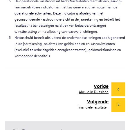
5
De operationele kasstroom uit bedrijfsactiviteiten dient als een jaar-op-
jaar vergelijkbare indicator van het kas genererend vermogen van de
operationele activiteiten. Deze indicator is afgeleid van het
geconsolideerde kasstroomoverzicht in de jaarrekening en betreft het
resultaat na aanpassingen na aftrek van betaalde/ontvangen
winstbelasting en na aflossing van leaseverplichtingen.
6
Nettoschuld betreft uitsluitend de onderhandse leningen zoals genoemd
in de jaarrekening, na aftrek van geldmiddelen en kasequivalenten
(exclusief zekerheidsgelden energiecontracten), geldmarktfondsen en
kortlopende deposito’s.
Vorige
Abellio in Duitsland
Volgende
Financiële resultaten