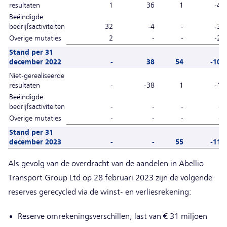
resultaten
1
36
1
-4
Beëindigde
bedrijfsactiviteiten
32
-4
-
-3
Overige mutaties
2
-
-
-2
Stand per 31
december 2022
-
38
54
-10
Niet-gerealiseerde
resultaten
-
-38
1
-1
Beëindigde
bedrijfsactiviteiten
-
-
-
-
Overige mutaties
-
-
-
-
Stand per 31
december 2023
-
-
55
-11
Als gevolg van de overdracht van de aandelen in Abellio
Transport Group Ltd op 28 februari 2023 zijn de volgende
reserves gerecycled via de winst- en verliesrekening:
Reserve omrekeningsverschillen; last van € 31 miljoen