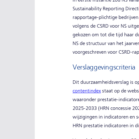
In eerste instantie zou NS van
Sustainability Reporting Direc
rapportage-plichtige bedrijven
volgens de CSRD voor NS uitge
gekozen om tot die tijd haar 
NS de structuur van het jaarver
voorgeschreven voor CSRD-rap
Verslaggevingscriteria
Dit duurzaamheidsverslag is o
contentindex
(new window)
staat op de websi
waaronder prestatie-indicatore
2025-2033 (HRN concessie 2025
wijzigingen in indicatoren en
HRN prestatie indicatoren in d