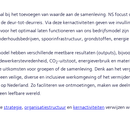
al bij het toevoegen van waarde aan de samenleving. NS focust o
 de deur-tot-deurreis. Via deze kernactiviteiten geven we invulli
 voor het optimaal laten functioneren van ons bedrijfsmodel zijn
 onderhoudsbedrijven, spoorinfrastructuur, grondstoffen, energi
smodel hebben verschillende meetbare resultaten (outputs), bijvoo
medewerkerstevredenheid, CO
-uitstoot, energieverbruik en mate
2
 uitkomsten voor groepen of de samenleving. Denk aan het ver
een veilige, diverse en inclusieve werkomgeving of het vermijd
op Nederland. Zo faciliteren we ontmoetingen, maken we deel
een leefbare wereld.
ze
strategie
,
organisatiestructuur
en
kernactiviteiten
verwijzen we