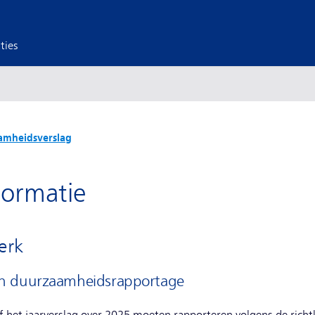
ties
amheidsverslag
ormatie
erk
an duurzaamheidsrapportage