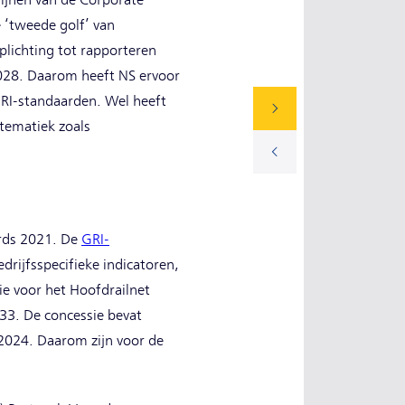
lijnen van de Corporate
e ‘tweede golf’ van
plichting tot rapporteren
2028. Daarom heeft NS ervoor
GRI-standaarden. Wel heeft
stematiek zoals
ards 2021. De
GRI-
drijfsspecifieke indicatoren,
ie voor het Hoofdrailnet
33. De concessie bevat
-2024. Daarom zijn voor de