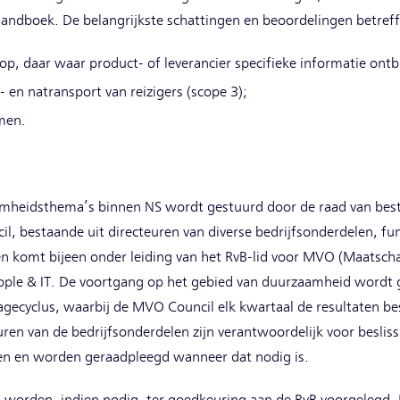
andboek. De belangrijkste schattingen en beoordelingen betref
op, daar waar product- of leverancier specifieke informatie ontb
- en natransport van reizigers (scope 3);
men.
heidsthema’s binnen NS wordt gestuurd door de raad van bestu
, bestaande uit directeuren van diverse bedrijfsonderdelen, fun
n komt bijeen onder leiding van het RvB-lid voor MVO (Maatsch
ple & IT. De voortgang op het gebied van duurzaamheid wordt g
agecyclus, waarbij de MVO Council elk kwartaal de resultaten be
n van de bedrijfsonderdelen zijn verantwoordelijk voor beslis
en en worden geraadpleegd wanneer dat nodig is.