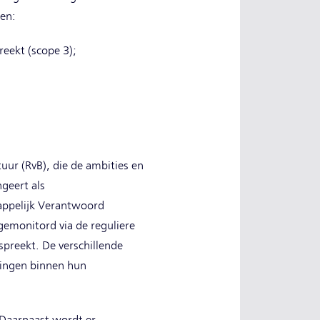
fen:
reekt (scope 3);
ur (RvB), die de ambities en
geert als
appelijk Verantwoord
emonitord via de reguliere
spreekt. De verschillende
singen binnen hun