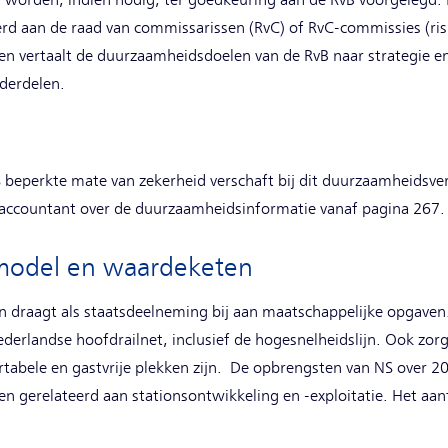
en worden, indien nodig, ter goedkeuring aan de RvB voorgelegd.
rd aan de raad van commissarissen (RvC) of RvC-commissies (ris
vertaalt de duurzaamheidsdoelen van de RvB naar strategie en 
nderdelen.
beperkte mate van zekerheid verschaft bij dit duurzaamheidsver
 accountant over de duurzaamheidsinformatie vanaf pagina 267.
fsmodel en waardeketen
en draagt als staatsdeelneming bij aan maatschappelijke opgaven
ederlandse hoofdrailnet, inclusief de hogesnelheidslijn. Ook zor
abele en gastvrije plekken zijn. De opbrengsten van NS over 2
oen gerelateerd aan stationsontwikkeling en -exploitatie. Het a