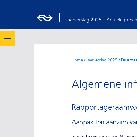
Jaarverslag 2025
Actuele presta
Home
/
Jaarverslag 2025
/
Duurza
Algemene inf
Rapportageraamw
Aanpak ten aanzien v