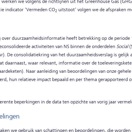
werken we volgens de richtlijnen uit het Greenhouse Gas (GHG)
2
tie indicator 'Vermeden CO
uitstoot' volgen we de afspraken me
2
ng over duurzaamheidsinformatie heeft betrekking op de periode 
consolideerde activiteiten van NS binnen de onderdelen
Social
(
r). De consolidatiekring van het duurzaamheidsverslag is gelijk
t daarnaast, waar relevant, informatie over de toeleveringskete
ardeketen). Naar aanleiding van beoordelingen van onze gehel
erd, hun relatieve impact bepaald en per thema gerapporteerd o
herente beperkingen in de data ten opzichte van vorig jaar vermel
elingen
aken we gebruik van schattingen en beoordelingen, die worden 