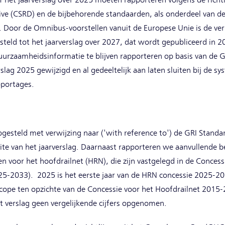
af het jaarverslag over 2025 moeten rapporteren volgens de richt
tive (CSRD) en de bijbehorende standaarden, als onderdeel van d
. Door de Omnibus-voorstellen vanuit de Europese Unie is de ver
steld tot het jaarverslag over 2027, dat wordt gepubliceerd in 
duurzaamheidsinformatie te blijven rapporteren op basis van de 
slag 2025 gewijzigd en al gedeeltelijk aan laten sluiten bij de sy
portages.
pgesteld met verwijzing naar ('with reference to') de GRI Stand
te van het jaarverslag. Daarnaast rapporteren we aanvullende be
n voor het hoofdrailnet (HRN), die zijn vastgelegd in de Concess
-2033). 2025 is het eerste jaar van de HRN concessie 2025-20
 scope ten opzichte van de Concessie voor het Hoofdrailnet 2015
it verslag geen vergelijkende cijfers opgenomen.