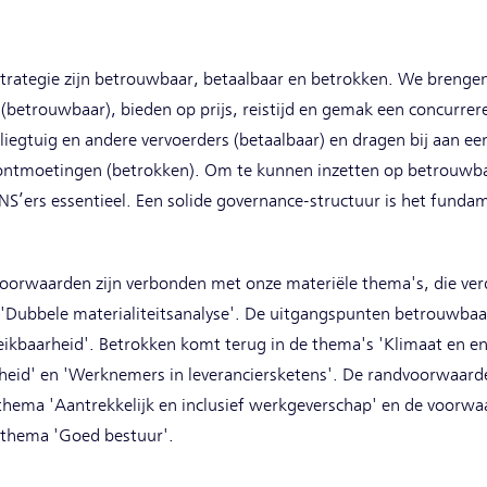
rategie zijn betrouwbaar, betaalbaar en betrokken. We brengen 
 B (betrouwbaar), bieden op prijs, reistijd en gemak een concur
liegtuig en andere vervoerders (betaalbaar) en dragen bij aan een
 ontmoetingen (betrokken). Om te kunnen inzetten op betrouwba
e NS’ers essentieel. Een solide governance-structuur is het fund
orwaarden zijn verbonden met onze materiële thema's, die verd
 'Dubbele materialiteitsanalyse'. De uitgangspunten betrouwbaar
kbaarheid'. Betrokken komt terug in de thema's 'Klimaat en ener
heid' en 'Werknemers in leveranciersketens'. De randvoorwaarde 
 thema 'Aantrekkelijk en inclusief werkgeverschap' en de voorwa
 thema 'Goed bestuur'.