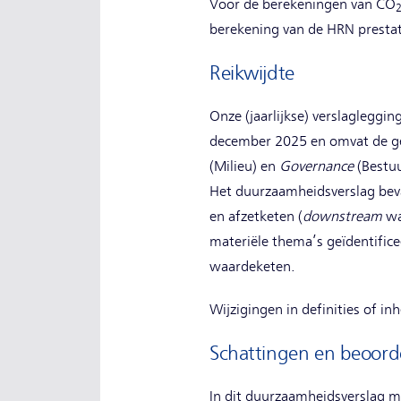
Voor de berekeningen van CO
berekening van de HRN presta
Reikwijdte
Onze (jaarlijkse) verslagleggi
december 2025 en omvat de ge
(Milieu) en
Governance
(Bestuu
Het duurzaamheidsverslag beva
en afzetketen (
downstream
wa
materiële thema’s geïdentifice
waardeketen.
Wijzigingen in definities of in
Schattingen en beoord
In dit duurzaamheidsverslag m