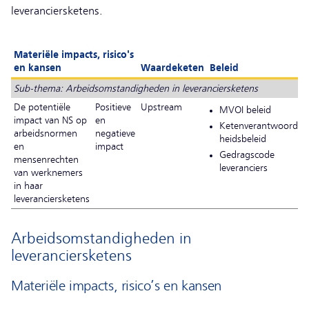
leveranciersketens.
Materiële impacts, risico's
en kansen
Waardeketen
Beleid
Sub-thema: Arbeidsomstandigheden in leveranciersketens
De potentiële
Positieve
Upstream
MVOI beleid
impact van NS op
en
Ketenverantwoordelij
arbeidsnormen
negatieve
heidsbeleid
en
impact
Gedragscode
mensenrechten
leveranciers
van werknemers
in haar
leveranciersketens
Arbeidsomstandigheden in
leveranciersketens
Materiële impacts, risico’s en kansen