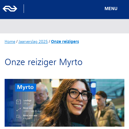
MENU
Home
/
Jaarverslag 2025
/
Onze reizigers
Onze reiziger Myrto