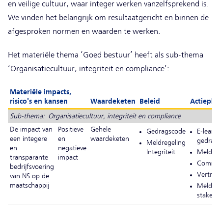
en veilige cultuur, waar integer werken vanzelfsprekend is.
We vinden het belangrijk om resultaatgericht en binnen de
afgesproken normen en waarden te werken.
Het materiële thema ‘Goed bestuur’ heeft als sub-thema
‘Organisatiecultuur, integriteit en compliance’:
Materiële impacts,
risico's en kansen
Waardeketen
Beleid
Actiepla
Sub-thema: Organisatiecultuur, integriteit en compliance
De impact van
Positieve
Gehele
Gedragscode
E-learn
een integere
en
waardeketen
gedrag
Meldregeling
en
negatieve
Integriteit
Meldpun
transparante
impact
Commiss
bedrijfsvoering
Vertro
van NS op de
maatschappij
Meldpu
stakeho