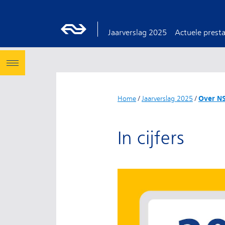
Jaarverslag 2025
Actuele presta
Home
/
Jaarverslag 2025
/
Over N
In cijfers