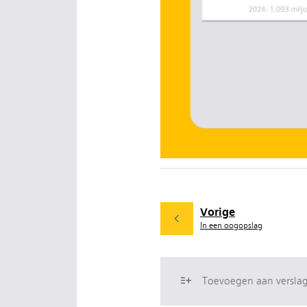
Vorige
In een oogopslag
Toevoegen aan versla