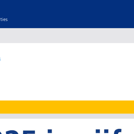
ties
S