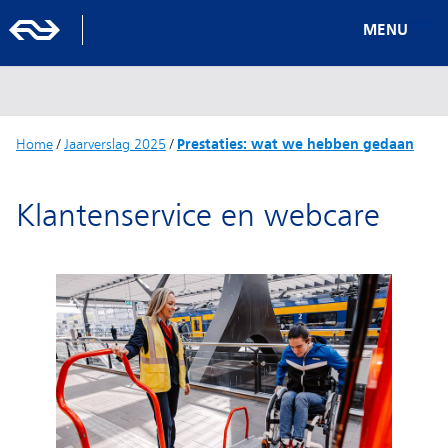
MENU
Home
/
Jaarverslag 2025
/
Prestaties: wat we hebben gedaan
Klantenservice en webcare