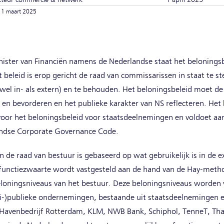
 1 maart 2025
nister van Financiën namens de Nederlandse staat het beloningsb
t beleid is erop gericht de raad van commissarissen in staat te s
wel in- als extern) en te behouden. Het beloningsbeleid moet de
en bevorderen en het publieke karakter van NS reflecteren. Het 
voor het beloningsbeleid voor staatsdeelnemingen en voldoet aan
landse Corporate Governance Code.
de raad van bestuur is gebaseerd op wat gebruikelijk is in de e
 functiezwaarte wordt vastgesteld aan de hand van de Hay-meth
 beloningsniveaus van het bestuur. Deze beloningsniveaus worden 
i-)publieke ondernemingen, bestaande uit staatsdeelnemingen 
avenbedrijf Rotterdam, KLM, NWB Bank, Schiphol, TenneT, Thal