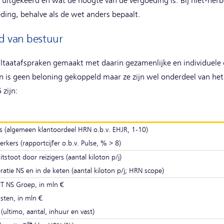
uitgekeerd en wat de hoogte van de vergoeding is. Bij niet-he
ding, behalve als de wet anders bepaalt.
d van bestuur
ltaatafspraken gemaakt met daarin gezamenlijke en individuele d
en is geen beloning gekoppeld maar ze zijn wel onderdeel van he
 zijn:
rs (algemeen klantoordeel HRN o.b.v. EHJR, 1-10)
kers (rapportcijfer o.b.v. Pulse, % > 8)
itstoot door reizigers (aantal kiloton p/j)
ratie NS en in de keten (aantal kiloton p/j; HRN scope)
T NS Groep, in mln €
sten, in mln €
 (ultimo, aantal, inhuur en vast)
de