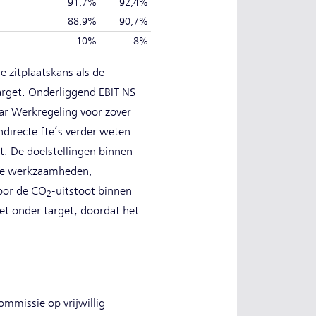
91,7%
92,4%
88,9%
90,7%
10%
8%
e zitplaatskans als de
target. Onderliggend EBIT NS
aar Werkregeling voor zover
directe fte’s verder weten
t. De doelstellingen binnen
ande werkzaamheden,
voor de CO
-uitstoot binnen
2
net onder target, doordat het
mmissie op vrijwillig