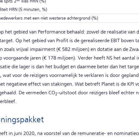
de spits 2
klas HRN (%)
liteit HRN (5 minuten, %)
medewerkers met een niet westerse achtergrond (%)
 op het gebied van Performance behaald: zowel de realisatie van d
target. Op het gebied van Profit is de gerealiseerde EBIT boven 
en zoals vrijval impairment (€ 582 miljoen) en dotatie aan de Zw
voorgaande jaren (€ 178 miljoen). Verder heeft NS het aantal in
isatie die lager is dan het budget en daarmee beter dan het targe
t, wat voor de reizigers voornamelijk te verklaren is door gepl
t negatieve effect van stakingen. Wat betreft Planet is de KPI 
n gehaald. De vermeden CO
-uitstoot door reizigers bleef echter 
2
erbleef.
oningspakket
ft in juni 2020, na voorstel van de remuneratie- en nominatieco