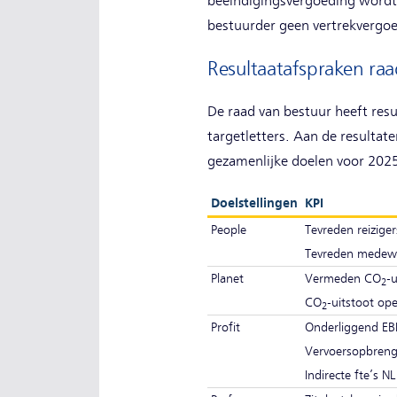
beëindigingsvergoeding wordt 
bestuurder geen vertrekvergoe
Resultaatafspraken raa
De raad van bestuur heeft resu
targetletters. Aan de resultat
gezamenlijke doelen voor 2025
Doelstellingen
KPI
People
Tevreden reizige
Tevreden medewer
Planet
Vermeden CO
-u
2
CO
-uitstoot ope
2
Profit
Onderliggend EBI
Vervoersopbreng
Indirecte fte’s NL