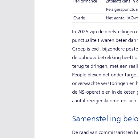
Performance
Zitplaatskans in 
Reizigerspunctua
Overig
Het aantal IAO-
In 2025 zijn de doelstellingen
punctualiteit waren beter dan 
Groep is excl. bijzondere post
de opbouw betrekking heeft op 
terug te dringen, met een real
People bleven net onder targe
onverwachte verstoringen en he
de NS-operatie en in de kete
aantal reizigerskilometers acht
Samenstelling bel
De raad van commissarissen hee