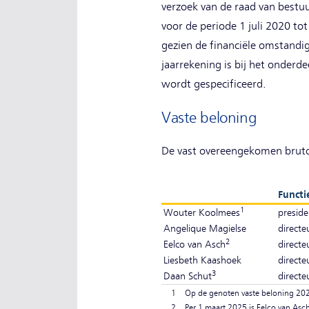
verzoek van de raad van bestuu
voor de periode 1 juli 2020 to
gezien de financiële omstandi
jaarrekening is bij het onderd
wordt gespecificeerd.
Vaste beloning
De vast overeengekomen bruto 
Functi
1
Wouter Koolmees
preside
Angelique Magielse
directe
2
Eelco van Asch
directe
Liesbeth Kaashoek
directe
3
Daan Schut
direct
1
Op de genoten vaste beloning 202
2
Per 1 maart 2025 is Eelco van As