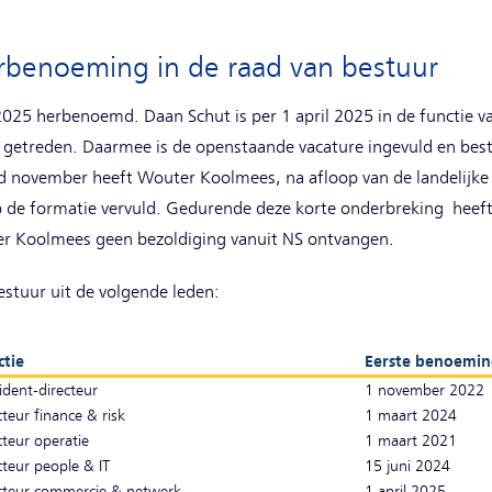
rbenoeming in de raad van bestuur
 2025 herbenoemd. Daan Schut is per 1 april 2025 in de functie 
getreden. Daarmee is de openstaande vacature ingevuld en best
nd november heeft Wouter Koolmees, na afloop van de landelijke v
p de formatie vervuld. Gedurende deze korte onderbreking heeft 
 Koolmees geen bezoldiging vanuit NS ontvangen.
estuur uit de volgende leden:
ctie
Eerste benoemin
ident-directeur
1 november 2022
cteur finance & risk
1 maart 2024
cteur operatie
1 maart 2021
cteur people & IT
15 juni 2024
cteur commercie & netwerk
1 april 2025