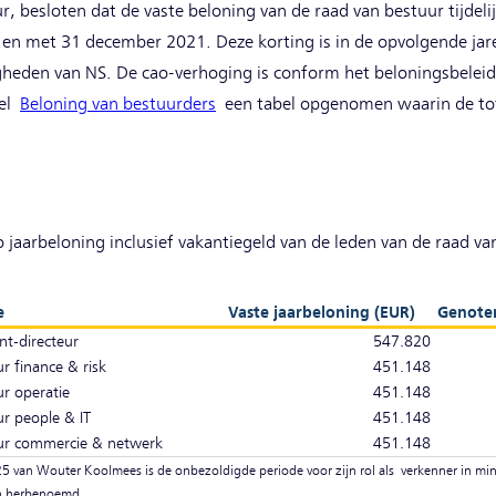
r, besloten dat de vaste beloning van de raad van bestuur tijde
t en met 31 december 2021. Deze korting is in de opvolgende ja
gheden van NS. De cao-verhoging is conform het beloningsbeleid
eel
Beloning van bestuurders
een tabel opgenomen waarin de tot
jaarbeloning inclusief vakantiegeld van de leden van de raad va
e
Vaste jaarbeloning (EUR)
Genoten
nt-directeur
547.820
ur finance & risk
451.148
ur operatie
451.148
ur people & IT
451.148
eur commercie & netwerk
451.148
5 van Wouter Koolmees is de onbezoldigde periode voor zijn rol als verkenner in mi
ch herbenoemd.