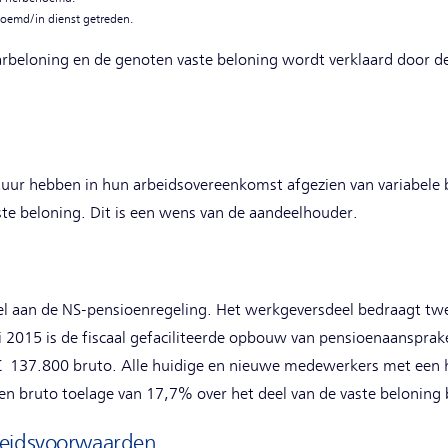
noemd/in dienst getreden.
aarbeloning en de genoten vaste beloning wordt verklaard door de
tuur hebben in hun arbeidsovereenkomst afgezien van variabele be
te beloning. Dit is een wens van de aandeelhouder.
l aan de NS-pensioenregeling. Het werkgeversdeel bedraagt twe
ri 2015 is de fiscaal gefaciliteerde opbouw van pensioenaanspr
 137.800 bruto. Alle huidige en nieuwe medewerkers met een ho
en bruto toelage van 17,7% over het deel van de vaste beloning
beidsvoorwaarden