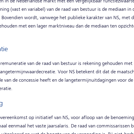
 in de Nederlandse markt met een vergelijkbaar functiezwaarte 
ning (vast en variabel) van de raad van bestuur is de mediaan i
. Bovendien wordt, vanwege het publieke karakter van NS, met
gehouden met een lager marktniveau dan de mediaan ten opzicht
tie
te remuneratie van de raad van bestuur is rekening gehouden met 
angetermijnwaardecreatie. Voor NS betekent dit dat de maatscha
de van de concessie heeft en de langetermijnuitdagingen voor de
eratie.
g
sovereenkomst op initiatief van NS, voor afloop van de benoemin
al eenmaal het vaste jaarsalaris. De raad van commissarissen b