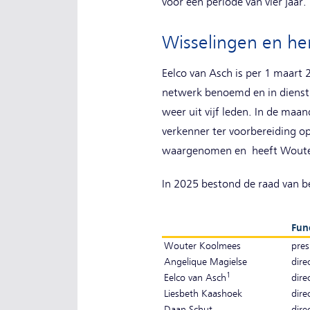
voor een periode van vier jaar.
Wisselingen en he
Eelco van Asch is per 1 maart
netwerk benoemd en in dienst 
weer uit vijf leden. In de maa
verkenner ter voorbereiding o
waargenomen en heeft Wouter
In 2025 bestond de raad van b
Fun
Wouter Koolmees
pres
Angelique Magielse
dire
1
Eelco van Asch
dire
Liesbeth Kaashoek
dire
Daan Schut
dire