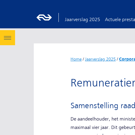
Jaarverslag 2025
Actuele presta
Home
/
Jaarverslag 2025
/
Corpor
Remuneratier
Samenstelling raa
De aandeelhouder, het ministe
maximaal vier jaar. Dit gebeu