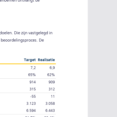
rbenoemen ontvangt de
oelen. Die zijn vastgelegd in
t beoordelingsproces. De
Target
Realisatie
7,2
6,9
65%
62%
914
909
315
312
-55
11
3.123
3.058
6.594
6.443