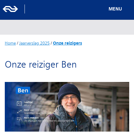
MENU
Home
/
Jaarverslag 2025
/
Onze reizigers
Onze reiziger Ben