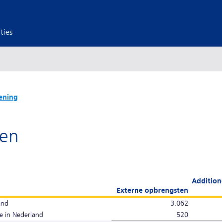
ties
ening
ten
Addition
Externe opbrengsten
and
3.062
ie in Nederland
520