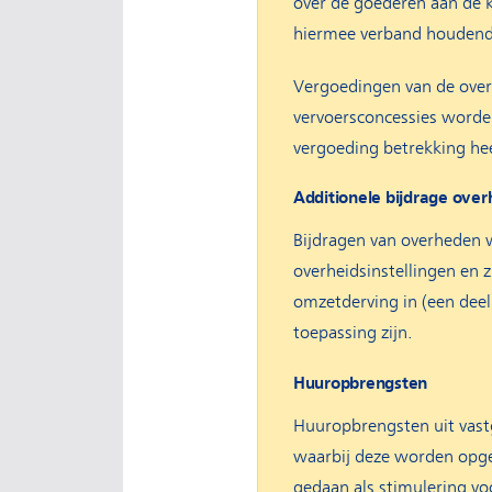
over de goederen aan de k
hiermee verband houdend
Vergoedingen van de overh
vervoersconcessies worden
vergoeding betrekking he
Additionele bijdrage ove
Bijdragen van overheden w
overheidsinstellingen en 
omzetderving in (een deel
toepassing zijn.
Huuropbrengsten
Huuropbrengsten uit vastg
waarbij deze worden opge
gedaan als stimulering vo