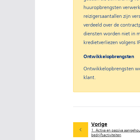
huuropbrengsten verwerkt 
reizigersaantallen zijn v
verdeeld over de contract
diensten worden niet in 
kredietverliezen volgens I
Ontwikkelopbrengsten
Ontwikkelopbrengsten wor
klant.
Vorige
1. Activa en passiva aangeho
bedrijfsactiviteiten