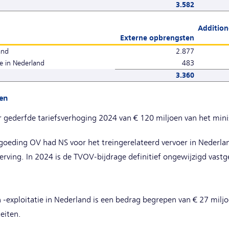
3.582
Addition
Externe opbrengsten
and
2.877
ie in Nederland
483
3.360
den
 gederfde tariefsverhoging 2024 van € 120 miljoen van het min
rgoeding OV had NS voor het treingerelateerd vervoer in Nederla
ing. In 2024 is de TVOV-bijdrage definitief ongewijzigd vastg
-exploitatie in Nederland is een bedrag begrepen van € 27 milj
eiten.