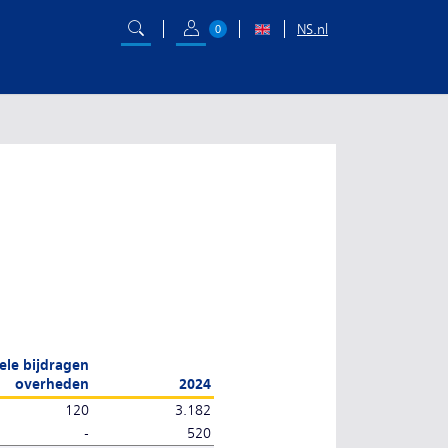
NS.nl
0
ele bijdragen
overheden
2024
120
3.182
-
520