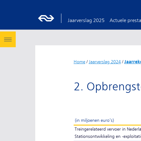
Jaarverslag 2025
Actuele presta
Home
/
Jaarverslag 2024
/
Jaarrek
2. Opbrengs
(in miljoenen euro's)
Treingerelateerd vervoer in Nederl
Stationsontwikkeling en -exploitat