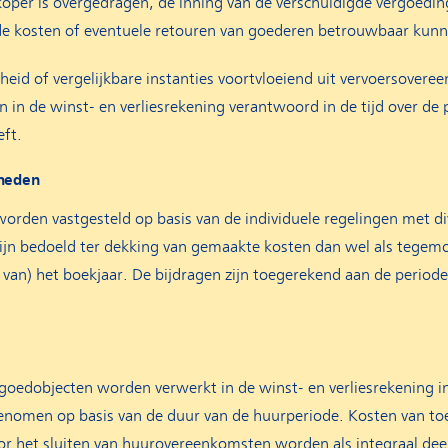
oper is overgedragen, de inning van de verschuldigde vergoeding 
e kosten of eventuele retouren van goederen betrouwbaar kunn
eid of vergelijkbare instanties voortvloeiend uit vervoersovere
 in de winst- en verliesrekening verantwoord in de tijd over de
eft.
rheden
orden vastgesteld op basis van de individuele regelingen met di
zijn bedoeld ter dekking van gemaakte kosten dan wel als tegem
 van) het boekjaar. De bijdragen zijn toegerekend aan de period
oedobjecten worden verwerkt in de winst- en verliesrekening in 
nomen op basis van de duur van de huurperiode. Kosten van t
or het sluiten van huurovereenkomsten worden als integraal deel