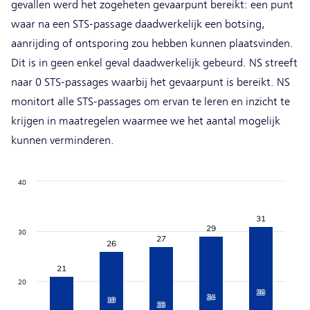
gevallen werd het zogeheten gevaarpunt bereikt: een punt
waar na een STS-passage daadwerkelijk een botsing,
aanrijding of ontsporing zou hebben kunnen plaatsvinden.
Dit is in geen enkel geval daadwerkelijk gebeurd. NS streeft
naar 0 STS-passages waarbij het gevaarpunt is bereikt. NS
monitort alle STS-passages om ervan te leren en inzicht te
krijgen in maatregelen waarmee we het aantal mogelijk
kunnen verminderen.
Chart
40
Bar chart with 2 data series.
31
The chart has 1 X axis displaying categories.
29
30
The chart has 1 Y axis displaying values. Data ranges from 4 t
27
26
21
20
26
24
19
23