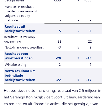
Bedrijfslasten
-335
-
-335
-
Aandeel in resultaat
investeringen verwerkt
volgens de equity-
methode
-
-
-
Resultaat uit
bedrijfsactiviteiten
5
-
5
-
Resultaat uit verkoop
deelneming
-22
-
-22
Nettofinancieringsresultaat
-3
5
2
Resultaat voor
winstbelastingen
-20
5
-15
-
Winstbelasting
-2
-
-2
Netto resultaat uit
beëindigde
bedrijfsactiviteiten
-22
5
-17
-
Het positieve nettofinancieringsresultaat van € 5 miljoen in
het Verenigd Koninkrijk vloeit voort uit herwaardering van
en rentebaten uit financiële activa, die het gevolg zijn van