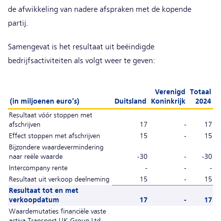
de afwikkeling van nadere afspraken met de kopende
partij.
Samengevat is het resultaat uit beëindigde
bedrijfsactiviteiten als volgt weer te geven:
Verenigd
Totaal
(in miljoenen euro's)
Duitsland
Koninkrijk
2024
Resultaat vóór stoppen met
afschrijven
17
-
17
Effect stoppen met afschrijven
15
-
15
Bijzondere waardevermindering
naar reële waarde
-30
-
-30
Intercompany rente
-
-
-
Resultaat uit verkoop deelneming
15
-
15
Resultaat tot en met
verkoopdatum
17
-
17
Waardemutaties financiële vaste
activa Transport UK Group Ltd