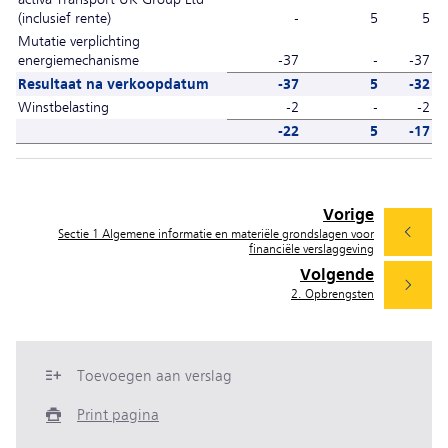
(inclusief rente)
-
5
5
Mutatie verplichting
energiemechanisme
-37
-
-37
Resultaat na verkoopdatum
-37
5
-32
Winstbelasting
-2
-
-2
-22
5
-17
Vorige
Sectie 1 Algemene informatie en materiële grondslagen voor
financiële verslaggeving
Volgende
2. Opbrengsten
Toevoegen aan verslag
Print pagina