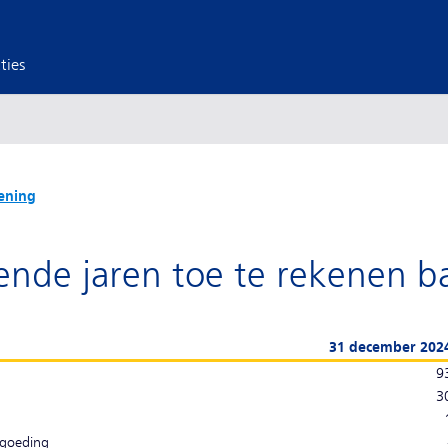
ties
ening
nde jaren toe te rekenen b
31 december 202
9
3
rgoeding