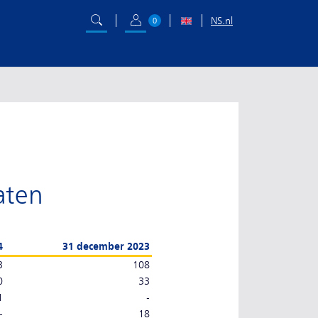
NS.nl
0
aten
4
31 december 2023
3
108
0
33
1
-
-
18