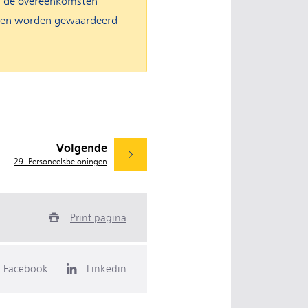
an de overeenkomsten
aten worden gewaardeerd
Volgende
29. Personeelsbeloningen
Print pagina
Facebook
Linkedin