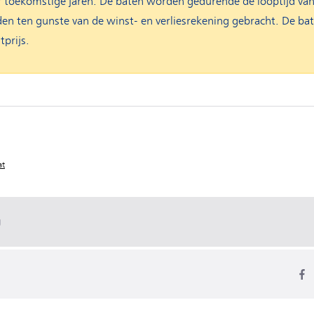
ver toekomstige jaren. De baten worden gedurende de looptijd v
n ten gunste van de winst- en verliesrekening gebracht. De b
prijs.
at
g