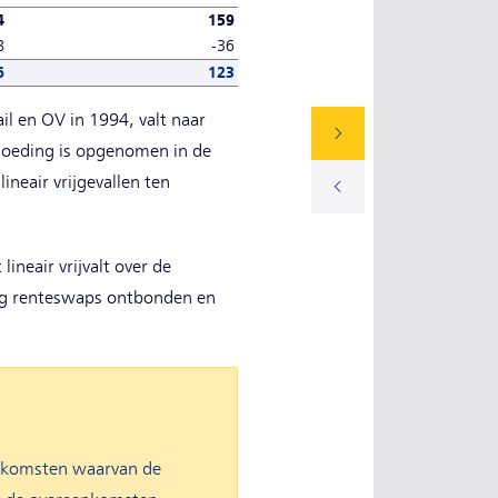
4
159
8
-36
6
123
l en OV in 1994, valt naar
rgoeding is opgenomen in de
lineair vrijgevallen ten
ineair vrijvalt over de
ting renteswaps ontbonden en
enkomsten waarvan de