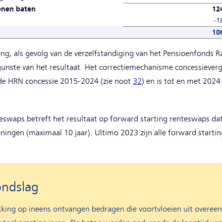
enen baten
12
-1
10
, als gevolg van de verzelfstandiging van het Pensioenfonds Rai
 gunste van het resultaat. Het correctiemechanisme concessieve
de HRN concessie 2015-2024 (zie noot
32
) en is tot en met 2024 
eswaps betreft het resultaat op forward starting renteswaps dat l
eningen (maximaal 10 jaar). Ultimo 2023 zijn alle forward star
ondslag
king op ineens ontvangen bedragen die voortvloeien uit overe