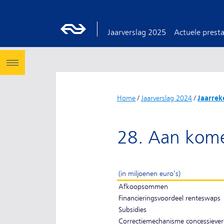
Jaarverslag 2025
Actuele presta
Home
/
Jaarverslag 2024
/
Jaarrek
28. Aan kome
(in miljoenen euro's)
Afkoopsommen
Financieringsvoordeel renteswaps
Subsidies
Correctiemechanisme concessieve