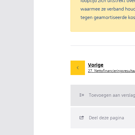
looptijd zich uitstrekt o
waarmee ze verband houde
tegen geamortiseerde kost
Vorige
27. Nettofinancieringsresulta
Toevoegen aan versla
Deel deze pagina