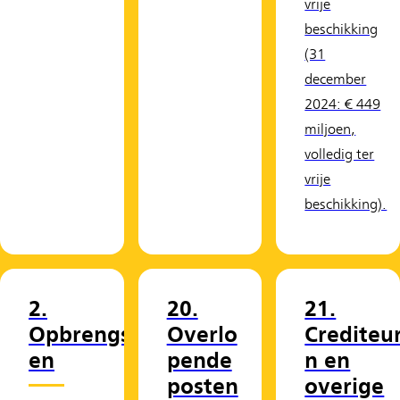
vrije
beschikking
(31
december
2024: € 449
miljoen,
volledig ter
vrije
beschikking).
2.
20.
21.
Opbrengst
Overlo
Crediteu
en
pende
n en
posten
overige