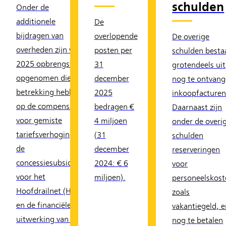
schulden
Onder de
additionele
De
bijdragen van
overlopende
De overige
overheden zijn voor
posten per
schulden besta
2025 opbrengsten
31
grotendeels uit
opgenomen die
december
nog te ontvan
betrekking hebben
2025
inkoopfacturen
op de compensatie
bedragen €
Daarnaast zijn
voor gemiste
4 miljoen
onder de overi
tariefsverhogingen,
(31
schulden
de
december
reserveringen
concessiesubsidie
2024: € 6
voor
voor het
miljoen).
personeelskost
Hoofdrailnet (HRN)
zoals
en de financiële
vakantiegeld, 
uitwerking van de
nog te betalen