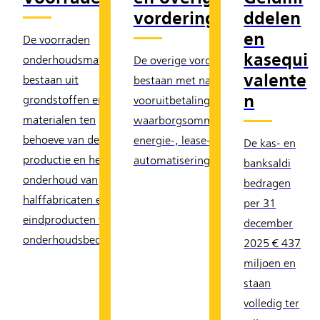
vorderingen
ddelen
en
De voorraden
kasequi
onderhoudsmaterialen
De overige vorderingen
valente
bestaan uit
bestaan met name uit
n
grondstoffen en
vooruitbetalingen en
materialen ten
waarborgsommen voor
behoeve van de
energie-, lease- en
De kas- en
productie en het
automatiseringscontracten.
banksaldi
onderhoud van
bedragen
halffabricaten en
per 31
eindproducten van het
december
onderhoudsbedrijf.
2025 € 437
miljoen en
staan
volledig ter